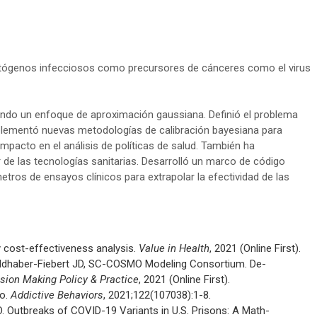
s patógenos infecciosos como precursores de cánceres como el virus
izando un enfoque de aproximación gaussiana. Definió el problema
Implementó nuevas metodologías de calibración bayesiana para
impacto en el análisis de políticas de salud. También ha
or de las tecnologías sanitarias. Desarrolló un marco de código
metros de ensayos clínicos para extrapolar la efectividad de las
y cost-effectiveness analysis.
Value in Health
, 2021 (Online First).
Goldhaber-Fiebert JD, SC-COSMO Modeling Consortium. De-
sion Making Policy & Practice
, 2021 (Online First).
co.
Addictive Behaviors
, 2021;122(107038):1-8.
D. Outbreaks of COVID-19 Variants in U.S. Prisons: A Math-