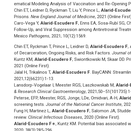
ematical Modeling Analysis of Vaccination and Re-Opening P
Chin ET, Leidner D, Ryckman T, Liu Y, Prince L,
Alarid-Escude
Prisons.
New England Journal of Medicine
, 2021 (Online First
Caro-Vega Y,
Alarid-Escudero F
, Enns EA, Sosa-Rubí SG, Ch
Follow-Up, and Viral Suppression among Antiretroviral Treat
Mexico
Pathogens
, 2021; 10(12):1569.
Chin ET, Ryckman T, Prince L, Leidner D,
Alarid-Escudero F
,
of Decarceration, Ongoing Risks, and Risk Factors.
Journal o
Kuntz KM,
Alarid-Escudero F
, Swiontkowski M, Skaar DD. Pri
2021 (Online First).
Jalal H, Trikalinos T,
Alarid-Escudero F
. BayCANN: Streamlini
2021;12(66231):1-13.
Lansdorp-Vogelaar I, Meester RGS, Laszkowskab M,
Alarid
& Research Clinical Gastroenterology
, 2021;50–51(101735):1
Peterse, EFP, Meester, RGS, Jonge, LDe, Omidvari, A-H,
Alari
screening tests.
Journal of the National Cancer Institute
, 20
Fung H, Martinez L,
Alarid-Escudero F
, Salomon JA, Studde
review.
Clinical Infectious Diseases
, 2020 (Online First).
Alarid-Escudero F
∗, Kuntz KM. Potential bias associated wi
2020; 38(3):285-296.