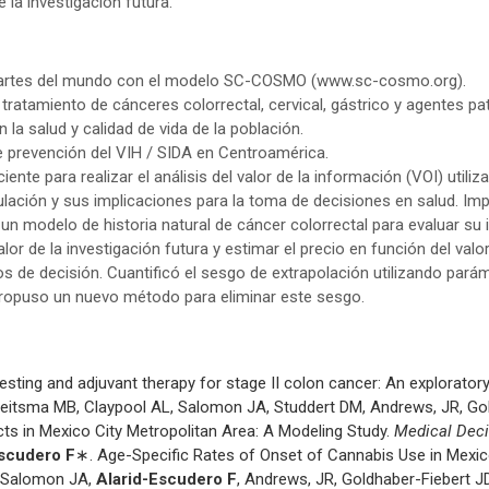
 la investigación futura.
 partes del mundo con el modelo SC-COSMO (www.sc-cosmo.org).
y tratamiento de cánceres colorrectal, cervical, gástrico y agente
 la salud y calidad de vida de la población.
de prevención del VIH / SIDA en Centroamérica.
nte para realizar el análisis del valor de la información (VOI) util
simulación y sus implicaciones para la toma de decisiones en salud. 
un modelo de historia natural de cáncer colorrectal para evaluar su 
lor de la investigación futura y estimar el precio en función del val
los de decisión. Cuantificó el sesgo de extrapolación utilizando pará
 propuso un nuevo método para eliminar este sesgo.
sting and adjuvant therapy for stage II colon cancer: An explorator
Y, Reitsma MB, Claypool AL, Salomon JA, Studdert DM, Andrews, JR, 
ts in Mexico City Metropolitan Area: A Modeling Study.
Medical Deci
Escudero F
∗. Age-Specific Rates of Onset of Cannabis Use in Mexi
M, Salomon JA,
Alarid-Escudero F
, Andrews, JR, Goldhaber-Fiebert J