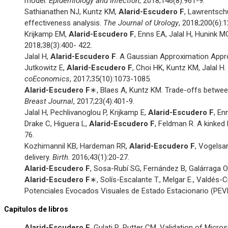
model.
Epidemiology and Infection
, 2018;146(8):961-9.
Sathianathen NJ, Kuntz KM,
Alarid-Escudero F
, Lawrentsch
effectiveness analysis.
The Journal of Urology
, 2018;200(6):
Krijkamp EM,
Alarid-Escudero F
, Enns EA, Jalal H, Hunink M
2018;38(3):400- 422.
Jalal H,
Alarid-Escudero F
. A Gaussian Approximation Appro
Jutkowitz E,
Alarid-Escudero F
, Choi HK, Kuntz KM, Jalal H
coEconomics
, 2017;35(10):1073-1085.
Alarid-Escudero F
∗, Blaes A, Kuntz KM. Trade-offs between
Breast Journal
, 2017;23(4):401-9.
Jalal H, Pechlivanoglou P, Krijkamp E,
Alarid-Escudero F
, En
Drake C, Higuera L,
Alarid-Escudero F
, Feldman R. A kinked
76.
Kozhimannil KB, Hardeman RR,
Alarid-Escudero F
, Vogelsa
delivery.
Birth
. 2016;43(1):20-27.
Alarid-Escudero F
, Sosa-Rubí SG, Fernández B, Galárraga O
Alarid-Escudero F
∗, Solís-Escalante T., Melgar E., Valdés
Potenciales Evocados Visuales de Estado Estacionario (PEV
Capítulos de libros
Alarid-Escudero F
, Gulati R, Rutter CM. Validation of Micr