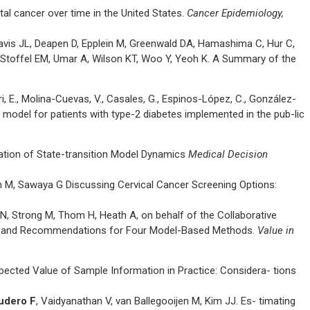
al cancer over time in the United States.
Cancer Epidemiology,
avis JL, Deapen D, Epplein M, Greenwald DA, Hamashima C, Hur C,
S, Stoffel EM, Umar A, Wilson KT, Woo Y, Yeoh K. A Summary of the
i, E., Molina-Cuevas, V., Casales, G., Espinos-López, C., González-
are model for patients with type-2 diabetes implemented in the pub-lic
tation of State-transition Model Dynamics
Medical Decision
n M, Sawaya G Discussing Cervical Cancer Screening Options:
s N, Strong M, Thom H, Heath A, on behalf of the Collaborative
ance and Recommendations for Four Model-Based Methods.
Value in
Expected Value of Sample Information in Practice: Considera- tions
udero F
, Vaidyanathan V, van Ballegooijen M, Kim JJ. Es- timating