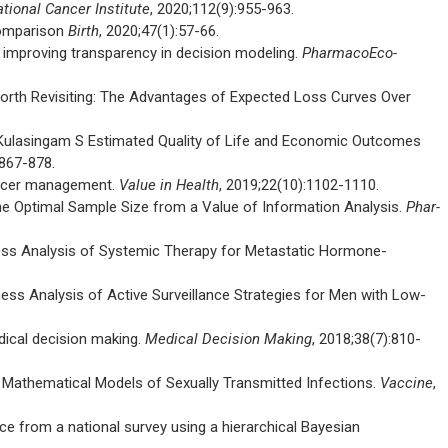
tional Cancer Institute
, 2020;112(9):955-963.
 comparison
Birth
, 2020;47(1):57-66.
r improving transparency in decision modeling.
PharmacoEco-
orth Revisiting: The Advantages of Expected Loss Curves Over
 Kulasingam S Estimated Quality of Life and Economic Outcomes
:867-878.
cancer management.
Value in Health
, 2019;22(10):1102-1110.
the Optimal Sample Size from a Value of Information Analysis.
Phar-
ess Analysis of Systemic Therapy for Metastatic Hormone-
ss Analysis of Active Surveillance Strategies for Men with Low-
edical decision making.
Medical Decision Making
, 2018;38(7):810-
 Mathematical Models of Sexually Transmitted Infections.
Vaccine
,
ce from a national survey using a hierarchical Bayesian