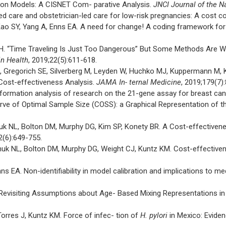
tion Models: A CISNET Com- parative Analysis.
JNCI Journal of the Na
led care and obstetrician-led care for low-risk pregnancies: A cost
, Kao SY, Yang A, Enns EA. A need for change! A coding framework fo
 H. “Time Traveling Is Just Too Dangerous” But Some Methods Are W
in Health
, 2019;22(5):611-618.
, Gregorich SE, Silverberg M, Leyden W, Huchko MJ, Kuppermann M,
 Cost-effectiveness Analysis.
JAMA In- ternal Medicine
, 2019;179(7)
f information analysis of research on the 21-gene assay for breast 
urve of Optimal Sample Size (COSS): a Graphical Representation of 
uk NL, Bolton DM, Murphy DG, Kim SP, Konety BR. A Cost-effectiven
2(6):649-755.
huk NL, Bolton DM, Murphy DG, Weight CJ, Kuntz KM. Cost-effectivene
s EA. Non-identifiability in model calibration and implications to m
Revisiting Assumptions about Age- Based Mixing Representations in
orres J, Kuntz KM. Force of infec- tion of
H. pylori
in Mexico: Eviden