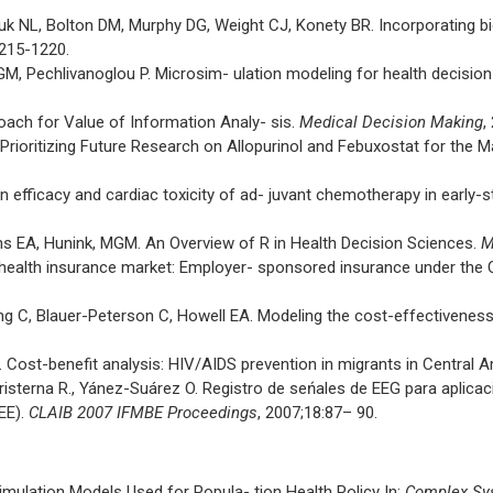
uk NL, Bolton DM, Murphy DG, Weight CJ, Konety BR. Incorporating bio
1215-1220.
GM, Pechlivanoglou P. Microsim- ulation modeling for health decision 
ach for Value of Information Analy- sis.
Medical Decision Making
,
. Prioritizing Future Research on Allopurinol and Febuxostat for th
 efficacy and cardiac toxicity of ad- juvant chemotherapy in early-
ns EA, Hunink, MGM. An Overview of R in Health Decision Sciences.
M
 health insurance market: Employer- sponsored insurance under the C
ng C, Blauer-Peterson C, Howell EA. Modeling the cost-effectiveness
. Cost-benefit analysis: HIV/AIDS prevention in migrants in Central 
-Cristerna R., Yánez-Suárez O. Registro de seńales de EEG para apli
EE).
CLAIB 2007 IFMBE Proceedings
, 2007;18:87– 90.
osimulation Models Used for Popula- tion Health Policy In:
Complex Sys