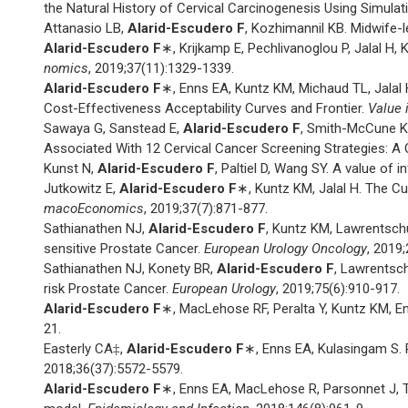
the Natural History of Cervical Carcinogenesis Using Simula
Attanasio LB,
Alarid-Escudero F
, Kozhimannil KB. Midwife-
Alarid-Escudero F
∗, Krijkamp E, Pechlivanoglou P, Jalal H
nomics
, 2019;37(11):1329-1339.
Alarid-Escudero F
∗, Enns EA, Kuntz KM, Michaud TL, Jalal
Cost-Effectiveness Acceptability Curves and Frontier.
Value 
Sawaya G, Sanstead E,
Alarid-Escudero F
, Smith-McCune K
Associated With 12 Cervical Cancer Screening Strategies: A
Kunst N,
Alarid-Escudero F
, Paltiel D, Wang SY. A value o
Jutkowitz E,
Alarid-Escudero F
∗, Kuntz KM, Jalal H. The C
macoEconomics
, 2019;37(7):871-877.
Sathianathen NJ,
Alarid-Escudero F
, Kuntz KM, Lawrentsch
sensitive Prostate Cancer.
European Urology Oncology
, 2019;
Sathianathen NJ, Konety BR,
Alarid-Escudero F
, Lawrentsc
risk Prostate Cancer.
European Urology
, 2019;75(6):910-917.
Alarid-Escudero F
∗, MacLehose RF, Peralta Y, Kuntz KM, Enn
21.
Easterly CA‡,
Alarid-Escudero F
∗, Enns EA, Kulasingam S. 
2018;36(37):5572-5579.
Alarid-Escudero F
∗, Enns EA, MacLehose R, Parsonnet J, T