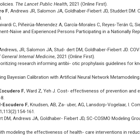
olicies.
The Lancet Public Health
, 2021 (Online First).
ro F
, Andrews JR, Salomon JA, Goldhaber-Fiebert JD, Studdert DM. 
).
ivardi C, Piñeirúa-Menendez A, García-Morales C, Reyes-Terán G, Sier
ment-Naïve and Experienced Persons Participating in a Nationally Re
 Andrews, JR, Salomon JA, Stud- dert DM, Goldhaber-Fiebert JD. COVI
f General Internal Medicine
, 2021 (Online First).
oritizing research informing antibi- otic prophylaxis guidelines for k
ng Bayesian Calibration with Artificial Neural Network Metamodeling
-Escudero F
, Ward Z, Yeh J. Cost- effectiveness of prevention and e
-8.
d-Escudero F
, Knudsen, AB, Za- uber, AG, Lansdorp-Vogelaar, I. Co
21;113(2):154-161.
rt DM, Andrews JA, Goldhaber- Fiebert JD, SC-COSMO Modeling Grou
th modeling the effectiveness of health- care interventions in reduci