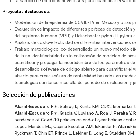
Desarrollo de métodos novedosos para cuantificar el valor de
Proyectos destacados:
Modelación de la epidemia de COVID-19 en México y otras
Evaluación de impacto de diferentes políticas de detección 
del papiloma humano (VPH) y Helicobacter pylori (H. pylori) en
Análisis de costo-efectividad de diferentes intervenciones 
Trabajo metodológico: co-desarrollado un nuevo método eficie
de la no identificabilidad en la calibración de modelos de 
cuantificar y propagar la incertidumbre de los parámetros de 
desarrollado software de código abierto para cuantificar el va
abierto para crear análisis de rentabilidad basados ​​en mode
tecnologías sanitarias más allá del período de evaluación y
Selección de publicaciones
Alarid-Escudero F
∗, Schrag D, Kuntz KM. CDX2 biomarker te
Alarid-Escudero F
∗, Gracia V, Luviano A, Roa J, Peralta 
pendence of Covid-19 policies on end-of-year holiday contac
Lopez Mendez M‡, Ospina Escobar AM, Iskandar R,
Alarid-
Ryckman T, Chin ET, Prince L, Leidner D, Long E, Studdert D