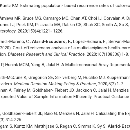
Kuntz KM. Estimating population- based recurrence rates of colorect
 Amieva MR, Bruce MG, Camargo MC, Chan AT, Choi IJ, Corvalan A, D
arsonnet J, Peek RM, Pi-azuelo MB, Rabkin CS, Shah SC, Smith A, So 
terology
, 2020;159(4):1221- 1226.
vardi-Moreno, C.,
Alarid-Escudero, F.
, López-Ridaura, R., Serván-Mor
O. (2020). Cost-effectiveness analysis of a multidisciplinary health-c
tion.
Diabetes Research and Clinical Practice
, 2020;167(108336):1-8.
 P, Hunink MGM, Yang A, Jalal H. A Multidimensional Array Represen
mith-McCune K, Gregorich SE, Sil- verberg M, Huchko MJ, Kupperman
viders.
Medical Decision Making Policy & Practice
, 2020;5(2):1-7.
nnan A, Fairley M, Goldhaber- Fiebert JD, Jackson C, Jalal H, Menzie
Expected Value of Sample Information Efficiently: Practical Guid
F
, Goldhaber-Fiebert JD, Baio G, Menzies N, Jalal H. Calculating the 
(3):314-326.
ingam S, Kuntz KM, Matthijsse S, Regan C, Simms K, Sy S,
Alarid-Esc