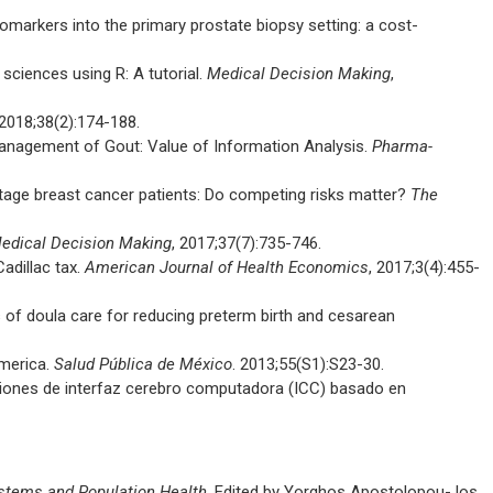
markers into the primary prostate biopsy setting: a cost-
sciences using R: A tutorial.
Medical Decision Making
,
 2018;38(2):174-188.
e Management of Gout: Value of Information Analysis.
Pharma-
stage breast cancer patients: Do competing risks matter?
The
edical Decision Making
, 2017;37(7):735-746.
adillac tax.
American Journal of Health Economics
, 2017;3(4):455-
 of doula care for reducing preterm birth and cesarean
America.
Salud Pública de México
. 2013;55(S1):S23-30.
caciones de interfaz cerebro computadora (ICC) basado en
tems and Population Health
. Edited by Yorghos Apostolopou- los,