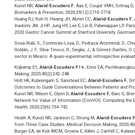
Kunst NR,
Alarid-Escudero F
, Aas E, Coupé VMH, Schrag D, 
Biomarkers & Prevention
, 2020;29(12):2710-2718.
Huang RJ, Koh H, Hwang JH, Abnet CC,
Alarid-Escudero F
,
Inadomi JM, Ji HP, Jung HY, Lee E, Lin B, Palaniappan LP, P
2020 Gastric Cancer Summit at Stanford University.
Gastroen
Sosa-Rubí, S., Contreras-Loya, D., Pedraza-Arizmendi, D., Chi
Roldán, J. F., Silva-Tinoco, R., Seiglie, J., & Gómez-Dantés, 
sector in Mexico: A quasi-experimental, retrospective evalua
Krijkamp E†,
Alarid-Escudero F
†∗, Enns EA, Pechlivanoglou
Making
, 2020;40(2):242-248.
Holt HK, Kulasingam S, Sanstead EC,
Alarid-Escudero F
, S
Outcomes to Guide Conversations Between Patients and Pro
Kunst NR, Wilson E, Glynn D,
Alarid-Escudero F
, Baio G, Bre
Network for Value of Information (ConVOI). Computing the 
Health
, 2020;23(6):734-742.
Heath A, Kunst NR, Jackson C, Strong M,
Alarid-Escudero 
from Three Case Studies.
Medical Decision Making
, 2020;40
Burger EA, de Kok IMCM, Groene E, Killen J, Canfell C, Kulas