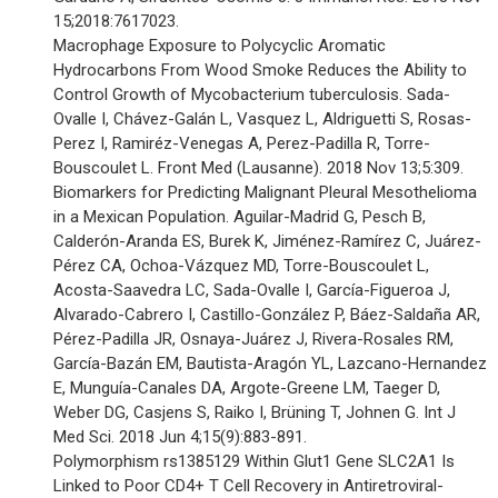
15;2018:7617023.
Macrophage Exposure to Polycyclic Aromatic
Hydrocarbons From Wood Smoke Reduces the Ability to
Control Growth of Mycobacterium tuberculosis. Sada-
Ovalle I, Chávez-Galán L, Vasquez L, Aldriguetti S, Rosas-
Perez I, Ramiréz-Venegas A, Perez-Padilla R, Torre-
Bouscoulet L. Front Med (Lausanne). 2018 Nov 13;5:309.
Biomarkers for Predicting Malignant Pleural Mesothelioma
in a Mexican Population. Aguilar-Madrid G, Pesch B,
Calderón-Aranda ES, Burek K, Jiménez-Ramírez C, Juárez-
Pérez CA, Ochoa-Vázquez MD, Torre-Bouscoulet L,
Acosta-Saavedra LC, Sada-Ovalle I, García-Figueroa J,
Alvarado-Cabrero I, Castillo-González P, Báez-Saldaña AR,
Pérez-Padilla JR, Osnaya-Juárez J, Rivera-Rosales RM,
García-Bazán EM, Bautista-Aragón YL, Lazcano-Hernandez
E, Munguía-Canales DA, Argote-Greene LM, Taeger D,
Weber DG, Casjens S, Raiko I, Brüning T, Johnen G. Int J
Med Sci. 2018 Jun 4;15(9):883-891.
Polymorphism rs1385129 Within Glut1 Gene SLC2A1 Is
Linked to Poor CD4+ T Cell Recovery in Antiretroviral-