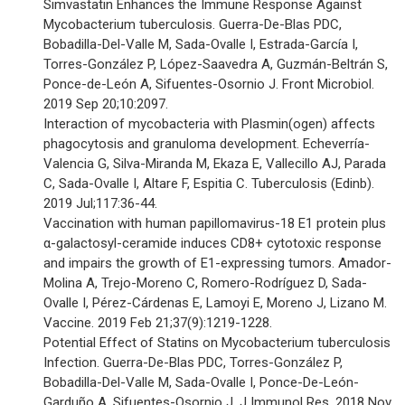
Simvastatin Enhances the Immune Response Against
Mycobacterium tuberculosis. Guerra-De-Blas PDC,
Bobadilla-Del-Valle M, Sada-Ovalle I, Estrada-García I,
Torres-González P, López-Saavedra A, Guzmán-Beltrán S,
Ponce-de-León A, Sifuentes-Osornio J. Front Microbiol.
2019 Sep 20;10:2097.
Interaction of mycobacteria with Plasmin(ogen) affects
phagocytosis and granuloma development. Echeverría-
Valencia G, Silva-Miranda M, Ekaza E, Vallecillo AJ, Parada
C, Sada-Ovalle I, Altare F, Espitia C. Tuberculosis (Edinb).
2019 Jul;117:36-44.
Vaccination with human papillomavirus-18 E1 protein plus
α-galactosyl-ceramide induces CD8+ cytotoxic response
and impairs the growth of E1-expressing tumors. Amador-
Molina A, Trejo-Moreno C, Romero-Rodríguez D, Sada-
Ovalle I, Pérez-Cárdenas E, Lamoyi E, Moreno J, Lizano M.
Vaccine. 2019 Feb 21;37(9):1219-1228.
Potential Effect of Statins on Mycobacterium tuberculosis
Infection. Guerra-De-Blas PDC, Torres-González P,
Bobadilla-Del-Valle M, Sada-Ovalle I, Ponce-De-León-
Garduño A, Sifuentes-Osornio J. J Immunol Res. 2018 Nov