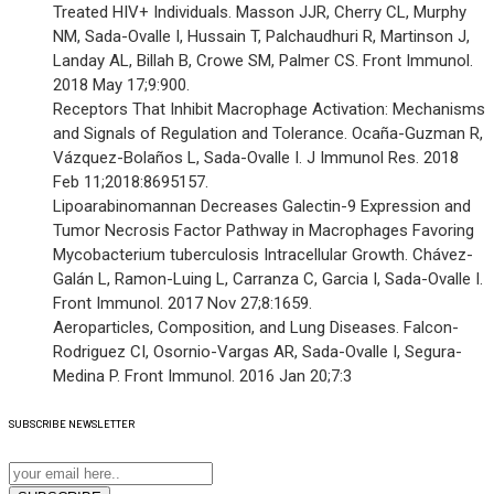
Treated HIV+ Individuals. Masson JJR, Cherry CL, Murphy
NM, Sada-Ovalle I, Hussain T, Palchaudhuri R, Martinson J,
Landay AL, Billah B, Crowe SM, Palmer CS. Front Immunol.
2018 May 17;9:900.
Receptors That Inhibit Macrophage Activation: Mechanisms
and Signals of Regulation and Tolerance. Ocaña-Guzman R,
Vázquez-Bolaños L, Sada-Ovalle I. J Immunol Res. 2018
Feb 11;2018:8695157.
Lipoarabinomannan Decreases Galectin-9 Expression and
Tumor Necrosis Factor Pathway in Macrophages Favoring
Mycobacterium tuberculosis Intracellular Growth. Chávez-
Galán L, Ramon-Luing L, Carranza C, Garcia I, Sada-Ovalle I.
Front Immunol. 2017 Nov 27;8:1659.
Aeroparticles, Composition, and Lung Diseases. Falcon-
Rodriguez CI, Osornio-Vargas AR, Sada-Ovalle I, Segura-
Medina P. Front Immunol. 2016 Jan 20;7:3
SUBSCRIBE
NEWSLETTER