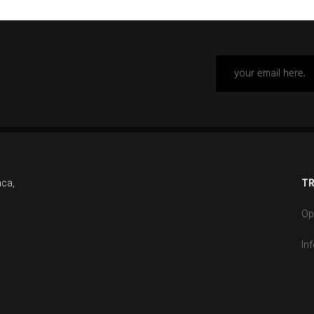
aca,
TR
Op
In