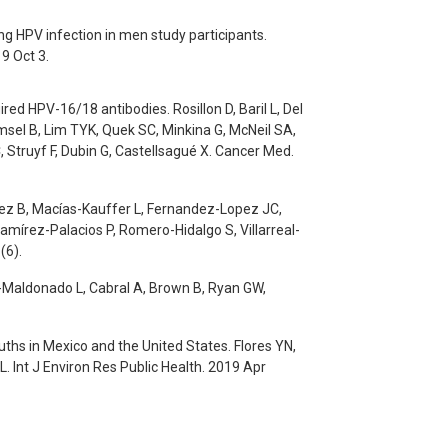
g HPV infection in men study participants.
9 Oct 3.
red HPV-16/18 antibodies. Rosillon D, Baril L, Del
sel B, Lim TYK, Quek SC, Minkina G, McNeil SA,
 Struyf F, Dubin G, Castellsagué X. Cancer Med.
dez B, Macías-Kauffer L, Fernandez-Lopez JC,
mírez-Palacios P, Romero-Hidalgo S, Villarreal-
(6).
n-Maldonado L, Cabral A, Brown B, Ryan GW,
hs in Mexico and the United States. Flores YN,
. Int J Environ Res Public Health. 2019 Apr