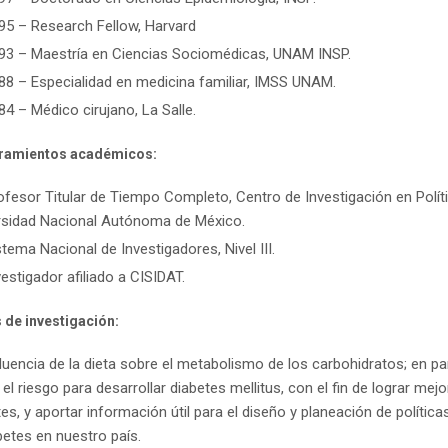
95 – Research Fellow, Harvard
93 – Maestría en Ciencias Sociomédicas, UNAM INSP.
88 – Especialidad en medicina familiar, IMSS UNAM.
84 – Médico cirujano, La Salle.
amientos académicos:
ofesor Titular de Tiempo Completo, Centro de Investigación en Políti
rsidad Nacional Autónoma de México.
stema Nacional de Investigadores, Nivel III.
vestigador afiliado a CISIDAT.
 de investigación:
fluencia de la dieta sobre el metabolismo de los carbohidratos; en par
el riesgo para desarrollar diabetes mellitus, con el fin de lograr mej
es, y aportar información útil para el diseño y planeación de polític
betes en nuestro país.