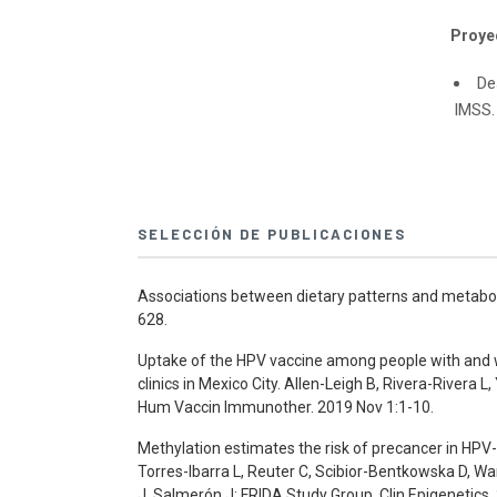
Proye
De
IMSS.
SELECCIÓN DE PUBLICACIONES
Associations between dietary patterns and metabol
628.
Uptake of the HPV vaccine among people with and 
clinics in Mexico City. Allen-Leigh B, Rivera-Rive
Hum Vaccin Immunother. 2019 Nov 1:1-10.
Methylation estimates the risk of precancer in HP
Torres-Ibarra L, Reuter C, Scibior-Bentkowska D, W
J, Salmerón J; FRIDA Study Group. Clin Epigenetics.