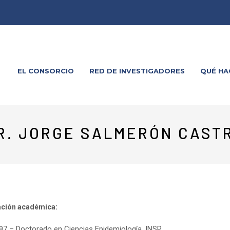
EL CONSORCIO
RED DE INVESTIGADORES
QUÉ H
R. JORGE SALMERÓN CAST
ción académica:
97 – Doctorado en Ciencias Epidemiología, INSP.