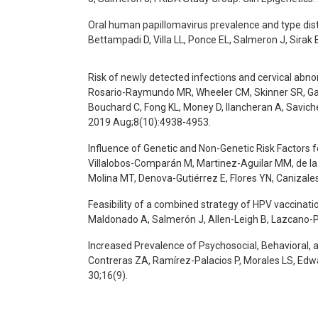
Oral human papillomavirus prevalence and type dist
Bettampadi D, Villa LL, Ponce EL, Salmeron J, Sirak
Risk of newly detected infections and cervical abnor
Rosario-Raymundo MR, Wheeler CM, Skinner SR, Garl
Bouchard C, Fong KL, Money D, Ilancheran A, Savich
2019 Aug;8(10):4938-4953.
Influence of Genetic and Non-Genetic Risk Factors 
Villalobos-Comparán M, Martinez-Aguilar MM, de la 
Molina MT, Denova-Gutiérrez E, Flores YN, Canizale
Feasibility of a combined strategy of HPV vaccinat
Maldonado A, Salmerón J, Allen-Leigh B, Lazcano-
Increased Prevalence of Psychosocial, Behavioral,
Contreras ZA, Ramírez-Palacios P, Morales LS, Edwar
30;16(9).