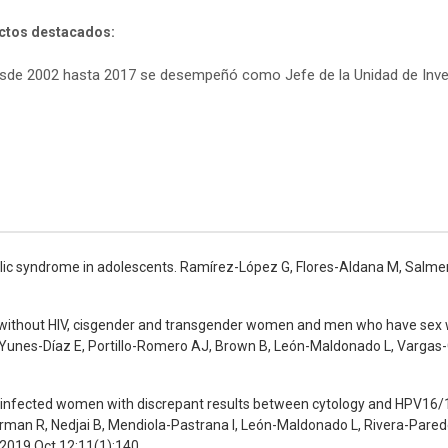
ctos destacados:
sde 2002 hasta 2017 se desempeñó como Jefe de la Unidad de Invest
ic syndrome in adolescents. Ramírez-López G, Flores-Aldana M, Salmer
without HIV, cisgender and transgender women and men who have sex 
ra L, Yunes-Díaz E, Portillo-Romero AJ, Brown B, León-Maldonado L, Var
V-infected women with discrepant results between cytology and HPV16/
arman R, Nedjai B, Mendiola-Pastrana I, León-Maldonado L, Rivera-Pare
 2019 Oct 12;11(1):140.