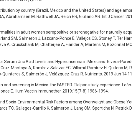
ribution by country (Brazil, Mexico and the United States) and age amon
 BA, Abrahamsen M, Rathwell JA, Reich RR, Giuliano AR. Int J Cancer. 201
malities in adult women seropositive or seronegative for naturally acqui
and SM, Salmeron J, Lazcano-Ponce E, Vallejos CS, Stoney T, Ter Harm
eva A, Cruickshank M, Chatterjee A, Fiander A, Martens M, Bozonnat MC,
for Serum Uric Acid Levels and Hyperuricemia in Mexicans. Rivera-Pare
Cruz-Montoya A, Ramírez-Salazar EG, Villamil-Ramírez H, Quiterio M, Ra
s-Quinteros S, Salmerón J, Velázquez-Cruz R. Nutrients. 2019 Jun 14;11
ion and screening in Mexico: the FASTER-Tlalpan study experience. Leó
Ponce E. Hum Vaccin Immunother. 2019;15(7-8):1986-1994.
 and Socio-Environmental Risk Factors among Overweight and Obese Yout
ds TC, Gallegos-Carrillo K, Salmerón J, Lang CM, Sportiche N, Patrick DL