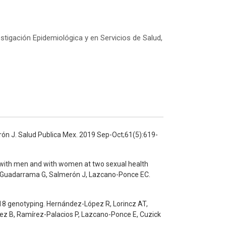
igación Epidemiológica y en Servicios de Salud,
ón J. Salud Publica Mex. 2019 Sep-Oct;61(5):619-
with men and with women at two sexual health
gas-Guadarrama G, Salmerón J, Lazcano-Ponce EC.
18 genotyping. Hernández-López R, Lorincz AT,
dez B, Ramírez-Palacios P, Lazcano-Ponce E, Cuzick