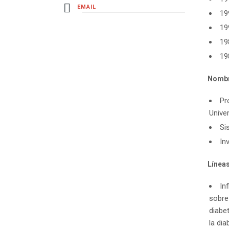
EMAIL
19
19
19
19
Nombr
Pr
Unive
Si
In
Líneas
In
sobre 
diabet
la dia