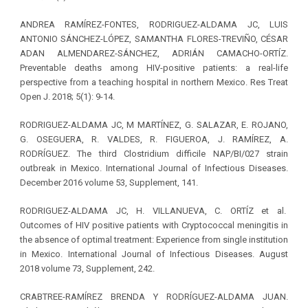
ANDREA RAMÍREZ-FONTES, RODRIGUEZ-ALDAMA JC, LUIS
ANTONIO SÁNCHEZ-LÓPEZ, SAMANTHA FLORES-TREVIÑO, CÉSAR
ADAN ALMENDAREZ-SÁNCHEZ, ADRIÁN CAMACHO-ORTÍZ.
Preventable deaths among HIV-positive patients: a real-life
perspective from a teaching hospital in northern Mexico. Res Treat
Open J. 2018; 5(1): 9-14.
RODRIGUEZ-ALDAMA JC, M MARTÍNEZ, G. SALAZAR, E. ROJANO,
G. OSEGUERA, R. VALDES, R. FIGUEROA, J. RAMÍREZ, A.
RODRÍGUEZ. The third Clostridium difficile NAP/BI/027 strain
outbreak in Mexico. International Journal of Infectious Diseases.
December 2016 volume 53, Supplement, 141.
RODRIGUEZ-ALDAMA JC, H. VILLANUEVA, C. ORTÍZ et al.
Outcomes of HIV positive patients with Cryptococcal meningitis in
the absence of optimal treatment: Experience from single institution
in Mexico. International Journal of Infectious Diseases. August
2018 volume 73, Supplement, 242.
CRABTREE-RAMÍREZ BRENDA Y RODRÍGUEZ-ALDAMA JUAN.