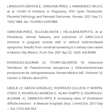
LARESGOITI-SERVITJE E, CARDONA-PÉREZ J, HERNÁNDEZ-CRUZ E,
et al. COVID-19 Infection in Pregnancy: PCR Cycle Thresholds,
Placental Pathology, and Perinatal Outcomes. Viruses. 2021 Sep 21;
13(9):1884. doi: 10.3390/v13091884.
CARDONA-PEREZ, VILLEGAS-MOTA I, HELGUERA-REPETTO, et al.
Prevalence, clinical features, and outcomes of SARS-CoV-2
infection in pregnant women with or without mild/moderate
symptoms: Results from universal screening in a tertiary care center
in Mexico City, Mexico. PLoS One. 2021 Apr 22; 16(4): e0249584.
RODRIGUEZ-ALDAMA JC, TOVAR-CALDERÓN YE. Detección
fenotípica de Pseudomonas aeruginosa y Enterobacteriaceae
productoras de carbapemenasas. Revista Médico MD. Volumen 10,
numero 3; febrero-abril 2019.
DÁVILA LP, GARZA-GONZÁLEZ, RODRÍGUEZ-ZULUETA P, MORFÍN-
OTERO R, RODRÍGUEZ-NORIEGA E, VILAR-COMPTE D, RODRÍGUEZ-
ALDAMA JC, CAMACHO-ORTIZ A. Increasing rates of Clostridium
difficile infection in Mexican hospitals. Braz J Infect Dis. 2017 Sep
– Oct; 21(5):530-534.