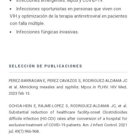
Infecciones emergentes: Mpox y COVID-19.
Infecciones oportunistas en personas que viven con
VIH y optimización de la terapia antirretroviral en pacientes
con falla múltiple.
Infecciones fúngicas invasivas.
SELECCIÓN DE PUBLICACIONES
PEREZ-BARRAGAN E, PEREZ CAVAZOS S, RODRIGUEZ-ALDAMA JC
et al. Mimicking measles and syphilis: Mpox in PLHIV. HIV Med.
2023 feb 13.
OCHOA-HEIN E, RAJME-LOPEZ S, RODRIGUEZ-ALDAMA JC, et al.
Substantial reduction of healthcare facility-onset Clostridioides
difficile infection (HO-CDI) rates after conversion of a hospital for
exclusive treatment of COVID-19 patients. Am J Infect Control. 2021
jul; 49(7):966-968.