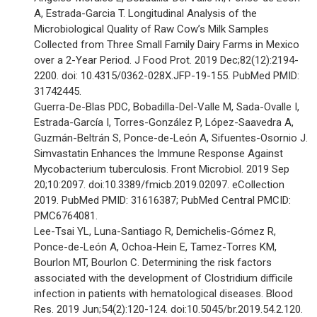
A, Estrada-Garcia T. Longitudinal Analysis of the
Microbiological Quality of Raw Cow’s Milk Samples
Collected from Three Small Family Dairy Farms in Mexico
over a 2-Year Period. J Food Prot. 2019 Dec;82(12):2194-
2200. doi: 10.4315/0362-028X.JFP-19-155. PubMed PMID:
31742445.
Guerra-De-Blas PDC, Bobadilla-Del-Valle M, Sada-Ovalle I,
Estrada-García I, Torres-González P, López-Saavedra A,
Guzmán-Beltrán S, Ponce-de-León A, Sifuentes-Osornio J.
Simvastatin Enhances the Immune Response Against
Mycobacterium tuberculosis. Front Microbiol. 2019 Sep
20;10:2097. doi:10.3389/fmicb.2019.02097. eCollection
2019. PubMed PMID: 31616387; PubMed Central PMCID:
PMC6764081.
Lee-Tsai YL, Luna-Santiago R, Demichelis-Gómez R,
Ponce-de-León A, Ochoa-Hein E, Tamez-Torres KM,
Bourlon MT, Bourlon C. Determining the risk factors
associated with the development of Clostridium difficile
infection in patients with hematological diseases. Blood
Res. 2019 Jun;54(2):120-124. doi:10.5045/br.2019.54.2.120.