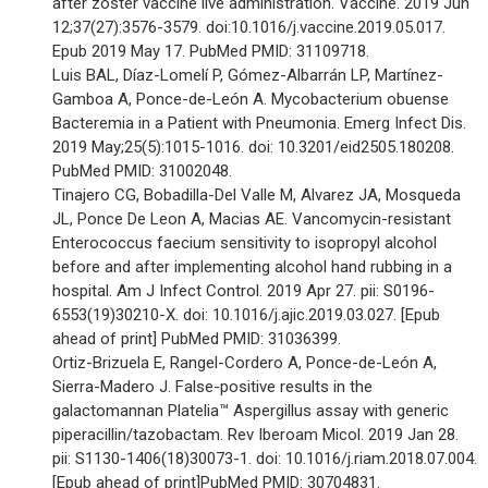
after zoster vaccine live administration. Vaccine. 2019 Jun
12;37(27):3576-3579. doi:10.1016/j.vaccine.2019.05.017.
Epub 2019 May 17. PubMed PMID: 31109718.
Luis BAL, Díaz-Lomelí P, Gómez-Albarrán LP, Martínez-
Gamboa A, Ponce-de-León A. Mycobacterium obuense
Bacteremia in a Patient with Pneumonia. Emerg Infect Dis.
2019 May;25(5):1015-1016. doi: 10.3201/eid2505.180208.
PubMed PMID: 31002048.
Tinajero CG, Bobadilla-Del Valle M, Alvarez JA, Mosqueda
JL, Ponce De Leon A, Macias AE. Vancomycin-resistant
Enterococcus faecium sensitivity to isopropyl alcohol
before and after implementing alcohol hand rubbing in a
hospital. Am J Infect Control. 2019 Apr 27. pii: S0196-
6553(19)30210-X. doi: 10.1016/j.ajic.2019.03.027. [Epub
ahead of print] PubMed PMID: 31036399.
Ortiz-Brizuela E, Rangel-Cordero A, Ponce-de-León A,
Sierra-Madero J. False-positive results in the
galactomannan Platelia™ Aspergillus assay with generic
piperacillin/tazobactam. Rev Iberoam Micol. 2019 Jan 28.
pii: S1130-1406(18)30073-1. doi: 10.1016/j.riam.2018.07.004.
[Epub ahead of print]PubMed PMID: 30704831.