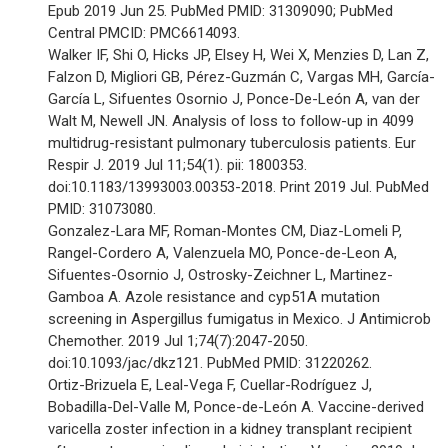
Epub 2019 Jun 25. PubMed PMID: 31309090; PubMed
Central PMCID: PMC6614093.
Walker IF, Shi O, Hicks JP, Elsey H, Wei X, Menzies D, Lan Z,
Falzon D, Migliori GB, Pérez-Guzmán C, Vargas MH, García-
García L, Sifuentes Osornio J, Ponce-De-León A, van der
Walt M, Newell JN. Analysis of loss to follow-up in 4099
multidrug-resistant pulmonary tuberculosis patients. Eur
Respir J. 2019 Jul 11;54(1). pii: 1800353.
doi:10.1183/13993003.00353-2018. Print 2019 Jul. PubMed
PMID: 31073080.
Gonzalez-Lara MF, Roman-Montes CM, Diaz-Lomeli P,
Rangel-Cordero A, Valenzuela MO, Ponce-de-Leon A,
Sifuentes-Osornio J, Ostrosky-Zeichner L, Martinez-
Gamboa A. Azole resistance and cyp51A mutation
screening in Aspergillus fumigatus in Mexico. J Antimicrob
Chemother. 2019 Jul 1;74(7):2047-2050.
doi:10.1093/jac/dkz121. PubMed PMID: 31220262.
Ortiz-Brizuela E, Leal-Vega F, Cuellar-Rodríguez J,
Bobadilla-Del-Valle M, Ponce-de-León A. Vaccine-derived
varicella zoster infection in a kidney transplant recipient