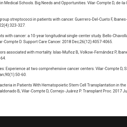
in Medical Schools. Big Needs and Opportunities. Vilar-Compte D, de-la
ns group streptococci in patients with cancer. Guerrero-Del-Cueto F, Iba
;22(4):323-327.
ts with cancer: a 10-year longitudinal single-center study. Bello-Chavo
lar-Compte D. Support Care Cancer. 2018 Dec;26(12):4057-4065.
tors associated with mortality. Islas-Muñoz B, Volkow-Fernández P, Iba
-64.
ies: Experience at two comprehensive cancer centers. Vilar-Compte D, S
an;90(1):50-60.
cteria in Patients With Hematopoietic Stem Cell Transplantation in the
donado B, Vilar-Compte D, Cornejo-Juárez P. Transplant Proc. 2017 Ju