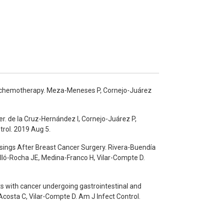
ing chemotherapy. Meza-Meneses P, Cornejo-Juárez
r. de la Cruz-Hernández I, Cornejo-Juárez P,
rol. 2019 Aug 5.
ssings After Breast Cancer Surgery. Rivera-Buendía
lló-Rocha JE, Medina-Franco H, Vilar-Compte D.
s with cancer undergoing gastrointestinal and
costa C, Vilar-Compte D. Am J Infect Control.