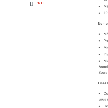
EMAIL
Ma
19
Nombr
Mé
Pr
Mi
In
Mi
Asoci
Socie
Líneas
Co
virus 
He