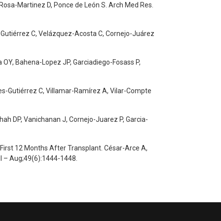
-Rosa-Martinez D, Ponce de León S. Arch Med Res.
nes-Gutiérrez C, Velázquez-Acosta C, Cornejo-Juárez
lla OY, Bahena-Lopez JP, Garciadiego-Fosass P,
nes-Gutiérrez C, Villamar-Ramírez A, Vilar-Compte
hah DP, Vanichanan J, Cornejo-Juarez P, Garcia-
 First 12 Months After Transplant. César-Arce A,
l – Aug;49(6):1444-1448.