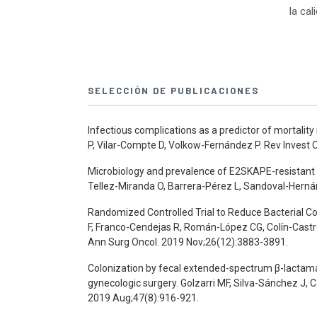
la cal
SELECCIÓN DE PUBLICACIONES
Infectious complications as a predictor of mortal
P, Vilar-Compte D, Volkow-Fernández P. Rev Invest C
Microbiology and prevalence of E2SKAPE-resistant st
Tellez-Miranda O, Barrera-Pérez L, Sandoval-Herná
Randomized Controlled Trial to Reduce Bacterial Co
F, Franco-Cendejas R, Román-López CG, Colín-Castr
Ann Surg Oncol. 2019 Nov;26(12):3883-3891.
Colonization by fecal extended-spectrum β-lactamas
gynecologic surgery. Golzarri MF, Silva-Sánchez J,
2019 Aug;47(8):916-921.