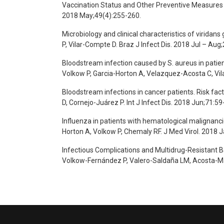
Vaccination Status and Other Preventive Measures 
2018 May;49(4):255-260.
Microbiology and clinical characteristics of virida
P, Vilar-Compte D. Braz J Infect Dis. 2018 Jul – Aug
Bloodstream infection caused by S. aureus in patien
Volkow P, Garcia-Horton A, Velazquez-Acosta C, Vi
Bloodstream infections in cancer patients. Risk fac
D, Cornejo-Juárez P. Int J Infect Dis. 2018 Jun;71:59
Influenza in patients with hematological malignanc
Horton A, Volkow P, Chemaly RF. J Med Virol. 2018 J
Infectious Complications and Multidrug-Resistant Ba
Volkow-Fernández P, Valero-Saldaña LM, Acosta-Mal