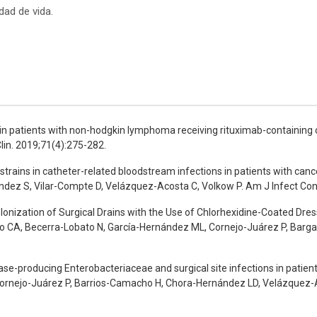
idad de vida.
ity in patients with non-hodgkin lymphoma receiving rituximab-contain
lin. 2019;71(4):275-282.
rains in catheter-related bloodstream infections in patients with cance
ndez S, Vilar-Compte D, Velázquez-Acosta C, Volkow P. Am J Infect Cont
lonization of Surgical Drains with the Use of Chlorhexidine-Coated Dre
o CA, Becerra-Lobato N, García-Hernández ML, Cornejo-Juárez P, Barga
e-producing Enterobacteriaceae and surgical site infections in patient
 Cornejo-Juárez P, Barrios-Camacho H, Chora-Hernández LD, Velázquez-A