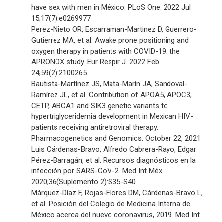
have sex with men in México. PLoS One. 2022 Jul
15;17(7):e0269977
Perez-Nieto OR, Escarraman-Martinez D, Guerrero-
Gutierrez MA, et al. Awake prone positioning and
oxygen therapy in patients with COVID-19: the
APRONOX study. Eur Respir J. 2022 Feb
24;59(2):2100265.
Bautista-Martínez JS, Mata-Marín JA, Sandoval-
Ramírez JL, et al. Contribution of APOA5, APOC3,
CETP, ABCA1 and SIK3 genetic variants to
hypertriglyceridemia development in Mexican HIV-
patients receiving antiretroviral therapy.
Pharmacogenetics and Genomics: October 22, 2021
Luis Cárdenas-Bravo, Alfredo Cabrera-Rayo, Edgar
Pérez-Barragán, et al. Recursos diagnósticos en la
infección por SARS-CoV-2. Med Int Méx.
2020;36(Suplemento 2):S35-S40.
Márquez-Díaz F, Rojas-Flores DM, Cárdenas-Bravo L,
et al. Posición del Colegio de Medicina Interna de
México acerca del nuevo coronavirus, 2019. Med Int