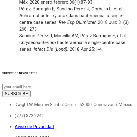
Méx. 2020 enero febrero;36(1):87-93
Pérez-Barragán E, Sandino Pérez J, Corbella L, et al.
Achromobacter xylosoxidans bacteraemia: a single-
centre case series.
Rev Esp Quimioter.
2018 Jun; 31(3):
268–273.
Sandino Pérez J, Mancilla AM, Pérez Barragán E, et al.
Chryseobacterium
bacteraemia: a single-centre case
series.
Infect Dis (Lond).
2018 Apr 25:1-4
SUBSCRIBE
NEWSLETTER
SUBSCRIBE
Dwight W. Morrow 8, Int. 7 Centro, 62000, Cuernavaca, México.
(777) 372 2241
Aviso de Privacidad