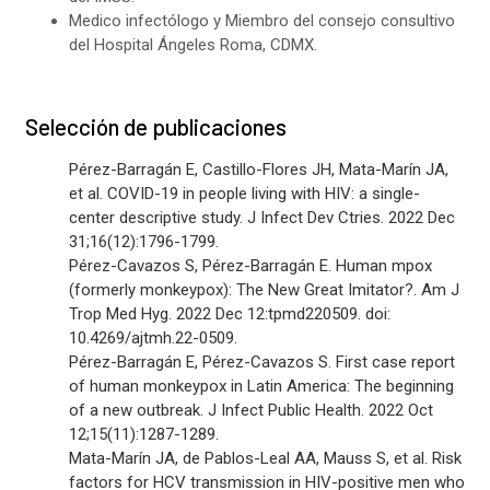
Medico infectólogo y Miembro del consejo consultivo
del Hospital Ángeles Roma, CDMX.
Selección de publicaciones
Pérez-Barragán E, Castillo-Flores JH, Mata-Marín JA,
et al. COVID-19 in people living with HIV: a single-
center descriptive study. J Infect Dev Ctries. 2022 Dec
31;16(12):1796-1799.
Pérez-Cavazos S, Pérez-Barragán E. Human mpox
(formerly monkeypox): The New Great Imitator?. Am J
Trop Med Hyg. 2022 Dec 12:tpmd220509. doi:
10.4269/ajtmh.22-0509.
Pérez-Barragán E, Pérez-Cavazos S. First case report
of human monkeypox in Latin America: The beginning
of a new outbreak. J Infect Public Health. 2022 Oct
12;15(11):1287-1289.
Mata-Marín JA, de Pablos-Leal AA, Mauss S, et al. Risk
factors for HCV transmission in HIV-positive men who