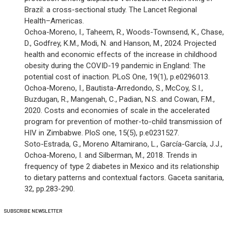
Brazil: a cross-sectional study. The Lancet Regional
Health–Americas.
Ochoa-Moreno, I., Taheem, R., Woods-Townsend, K., Chase,
D., Godfrey, K.M., Modi, N. and Hanson, M., 2024. Projected
health and economic effects of the increase in childhood
obesity during the COVID-19 pandemic in England: The
potential cost of inaction. PLoS One, 19(1), p.e0296013.
Ochoa-Moreno, I., Bautista-Arredondo, S., McCoy, S.I.,
Buzdugan, R., Mangenah, C., Padian, N.S. and Cowan, F.M.,
2020. Costs and economies of scale in the accelerated
program for prevention of mother-to-child transmission of
HIV in Zimbabwe. PloS one, 15(5), p.e0231527.
Soto-Estrada, G., Moreno Altamirano, L., García-García, J.J.,
Ochoa-Moreno, I. and Silberman, M., 2018. Trends in
frequency of type 2 diabetes in Mexico and its relationship
to dietary patterns and contextual factors. Gaceta sanitaria,
32, pp.283-290.
SUBSCRIBE
NEWSLETTER