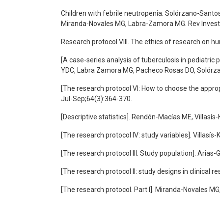
Children with febrile neutropenia. Solórzano-Santo
Miranda-Novales MG, Labra-Zamora MG. Rev Invest 
Research protocol VIII. The ethics of research on 
[A case-series analysis of tuberculosis in pediatric
YDC, Labra Zamora MG, Pacheco Rosas DO, Solórzan
[The research protocol VI: How to choose the appropr
Jul-Sep;64(3):364-370.
[Descriptive statistics]. Rendón-Macías ME, Villas
[The research protocol IV: study variables]. Villas
[The research protocol III. Study population]. Ari
[The research protocol II: study designs in clinica
[The research protocol. Part I]. Miranda-Novales MG