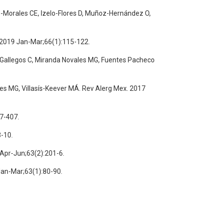
e-Morales CE, Izelo-Flores D, Muñoz-Hernández O,
. 2019 Jan-Mar;66(1):115-122.
sta Gallegos C, Miranda Novales MG, Fuentes Pacheco
vales MG, Villasís-Keever MÁ. Rev Alerg Mex. 2017
97-407.
3-10.
 Apr-Jun;63(2):201-6.
 Jan-Mar;63(1):80-90.