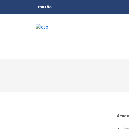
ESPAÑOL
Acade
Es