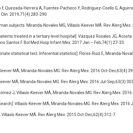
s F, Quezada-Herrera A, Fuentes-Pacheco Y, Rodríguez-Coello G, Aguirr
Clin. 2019;71(4):283-290.
human subjects. Miranda-Novales MG, Villasís-Keever MÁ. Rev Alerg Mex
 patients treated in a tertiary level hospital]. Vázquez Rosales JG, Aco
o Santos F. Bol Med Hosp Infant Mex. 2017 Jan – Feb;74(1):27-33.
iate statistical test. Inferential statistics]. Flores-Ruiz E, Miranda-No
ís-Keever MÁ, Miranda-Novales MG. Rev Alerg Mex. 2016 Oct-Dec;63(4):3
ís-Keever MÁ, Miranda-Novales MG. Rev Alerg Mex. 2016 Jul-Sep;63(3):30
as-Gómez J, Villasís-Keever MÁ, Miranda-Novales MG. Rev Alerg Mex. 2016
l research]. Villasís-Keever MÁ, Miranda-Novales MG. Rev Alerg Mex. 2016
, Villasís-Keever MÁ. Rev Alerg Mex. 2015 Oct-Dec;62(4):312-7.