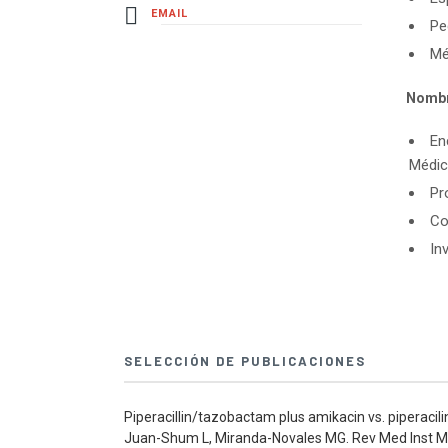
EMAIL
Pe
Mé
Nombr
En
Médic
Pr
Co
In
SELECCIÓN DE PUBLICACIONES
Piperacillin/tazobactam plus amikacin vs. piperaci
Juan-Shum L, Miranda-Novales MG. Rev Med Inst Mex