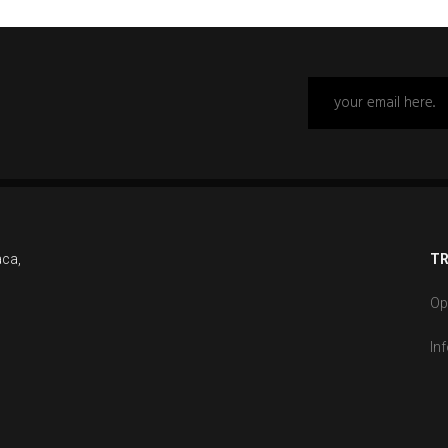
aca,
TR
Op
In